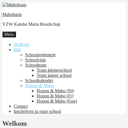
Skip
to
Mabobasis
content
VZW Katoba Maria Boodschap
Menu
Welkom
Info
Schoolreglement
Schoolvisie
Schoolteam
Team kleuterschool
Team lagere school
Schoolkalender
Hopon & Mabo
Hopon & Mabo (Nl)
Hopon & Mabo (Fr)
Hopon & Mabo (Eng)
Contact
Inschrijven in onze school
Welkom