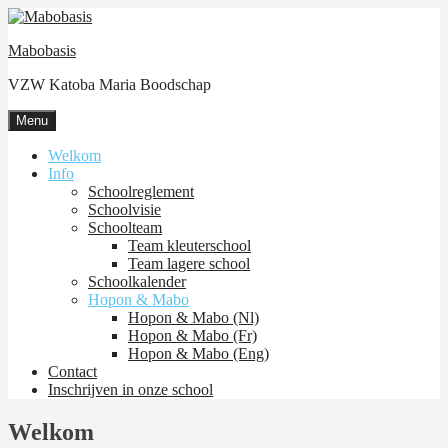
Skip
to
Mabobasis
content
VZW Katoba Maria Boodschap
Menu
Welkom
Info
Schoolreglement
Schoolvisie
Schoolteam
Team kleuterschool
Team lagere school
Schoolkalender
Hopon & Mabo
Hopon & Mabo (Nl)
Hopon & Mabo (Fr)
Hopon & Mabo (Eng)
Contact
Inschrijven in onze school
Welkom